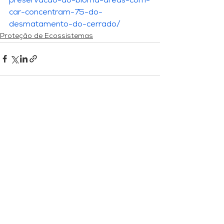
preservacao-do-bioma-areas-com-
car-concentram-75-do-
desmatamento-do-cerrado/
Proteção de Ecossistemas
Ver tudo
Posts recentes