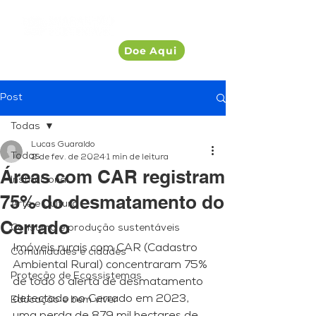
Doe Aqui
Post
Todas
Lucas Guaraldo
Todas
2 de fev. de 2024
1 min de leitura
Áreas com CAR registram
Institucional
75% do desmatamento do
Arte e Cultura
Cerrado
Consumo e produção sustentáveis
Imóveis rurais com CAR (Cadastro 
Comunidades e cidades
Ambiental Rural) concentraram 75% 
Proteção de Ecossistemas
de todo o alerta de desmatamento 
detectado no Cerrado em 2023, 
Educação e bem viver