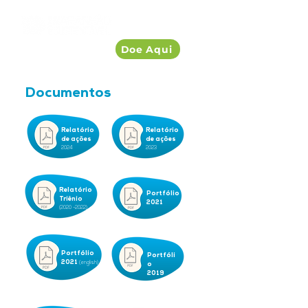
Doe Aqui
Documentos
Relatório
Relatório
de ações
de ações
2024
2023
Relatório
Portfólio
Triênio
2021
(2020 -2022)
Portfólio
Portfóli
2021
(english)
o
2019