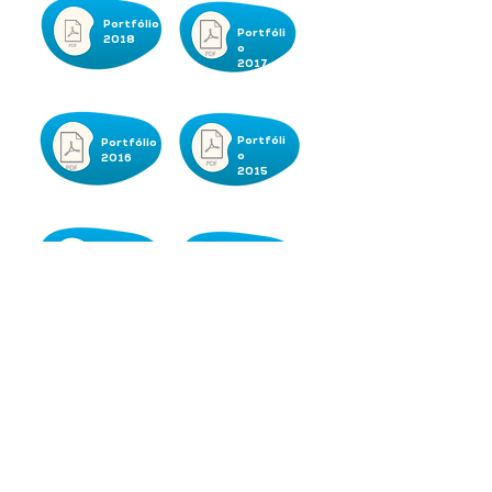
Portfólio
Portfóli
2018
o
2017
Portfóli
Portfólio
o
2016
2015
Portfólio
Estatuto
2014
Doe Aqui
Instituto Maranhão Sustentável
Rua do Farol, 9 - Alto do Farol Raposa - Maranhão
Como chegar