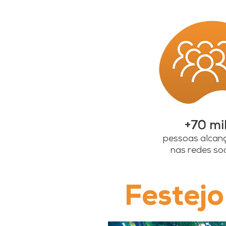
+70 mi
pessoas alcan
nas redes soc
Festej