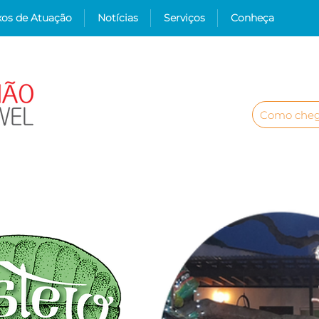
xos de Atuação
Notícias
Serviços
Conheça
Como cheg