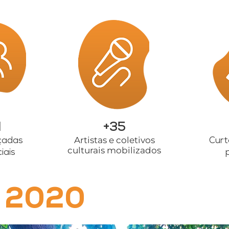
l
+
35
Artistas e coletivos
çadas
Curt
culturais mobilizados
iais
o 2020