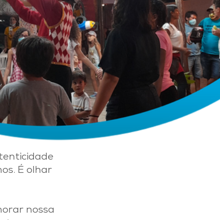
tenticidade
os. É olhar
morar nossa