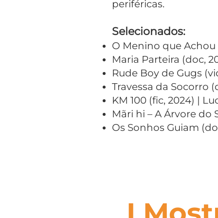
periféricas.
Selecionados:
O Menino que Achou o 
Maria Parteira (doc, 20
Rude Boy de Gugs (vi
Travessa da Socorro (
KM 100 (fic, 2024) | L
Mãri hi – A Árvore do 
Os Sonhos Guiam (doc,
I Most