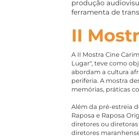
produção audiovis
ferramenta de trans
II Most
A II Mostra Cine Cari
Lugar", teve como obj
abordam a cultura af
periferia. A mostra de
memórias, práticas c
Além da pré-estreia d
Raposa e Raposa Origi
diretores ou diretora
diretores maranhense