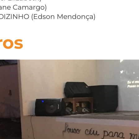
ane Camargo)
IZINHO (Edson Mendonça)
ros