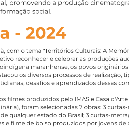
ual, promovendo a produção cinematogr
formação social.
ra - 2024
mã, com o tema "Territórios Culturais: A Memó
etivo reconhecer e celebrar as produções au
roindígena maranhense, os povos originários
stacou os diversos processos de realização, t
otidianas, desafios e aprendizados dessas c
os filmes produzidos pelo IMAS e Casa d'Arte (
nária), foram selecionadas 7 obras: 3 curta
s de qualquer estado do Brasil; 3 curtas-metr
s e filme de bolso produzidos por jovens d