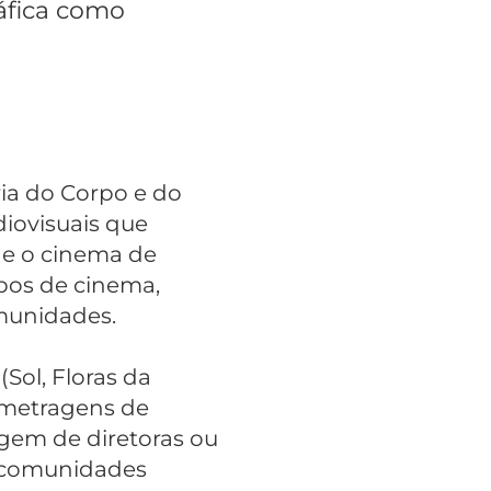
áfica como
ria do Corpo e do
diovisuais que
 e o cinema de
ipos de cinema,
omunidades.
Sol, Floras da
s-metragens de
agem de diretoras ou
e comunidades