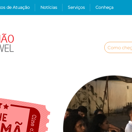
xos de Atuação
Notícias
Serviços
Conheça
Como cheg