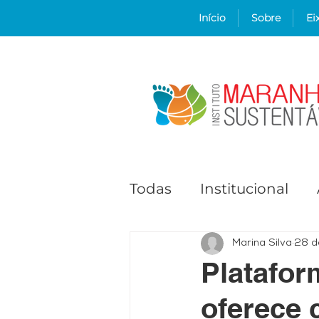
Início
Sobre
Ei
Todas
Institucional
Comunidades e cidad
Marina Silva
28 d
Platafor
oferece 
Comitê de Cultura