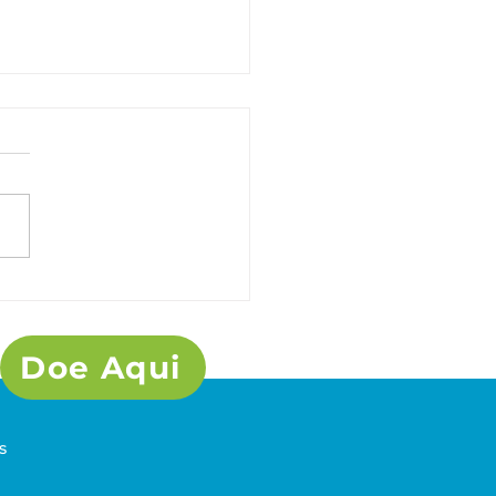
s com CAR registram
 do desmatamento do
ado
Doe Aqui
s