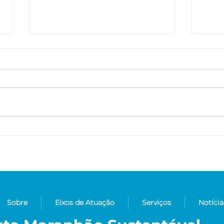
IMAS conclui mais uma
Área
etapa do projeto Vidas em
75%
Conexão
Cerr
Sobre
Eixos de Atuação
Serviços
Notícia