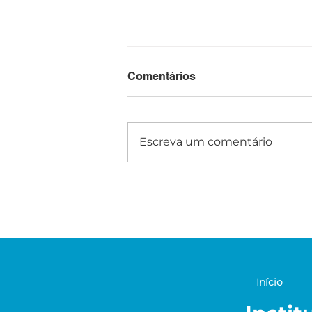
Comentários
Escreva um comentário
Projetos audiovisuais
aprovados pela LPG são
produzidos em Raposa
Início