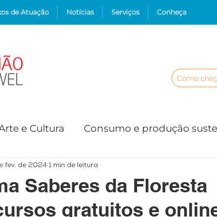
xos de Atuação
Notícias
Serviços
Conheça
Como cheg
Arte e Cultura
Consumo e produção suste
es
Proteção de Ecossistemas
Educação
e fev. de 2024
1 min de leitura
ma Saberes da Floresta
cursos gratuitos e onlin