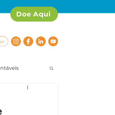
Doe Aqui
ar
ntáveis
 e bem viver
e