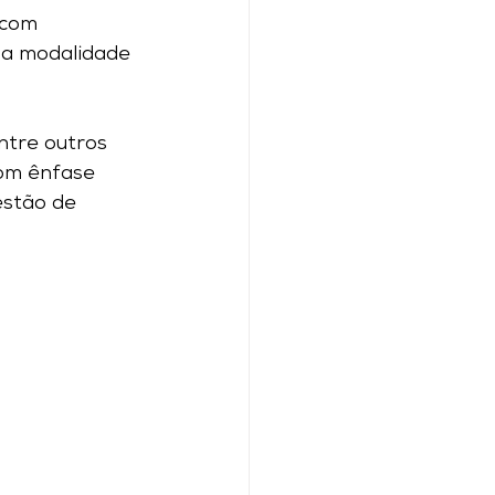
 com 
 na modalidade 
ntre outros 
om ênfase 
estão de 