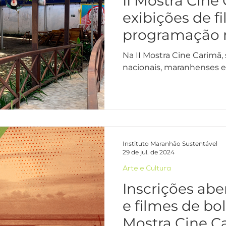
II Mostra Cine
exibições de f
programação 
Raposa neste s
Na II Mostra Cine Carimã, 
nacionais, maranhenses e
Instituto Maranhão Sustentável
29 de jul. de 2024
Arte e Cultura
Inscrições abe
e filmes de bol
Mostra Cine C