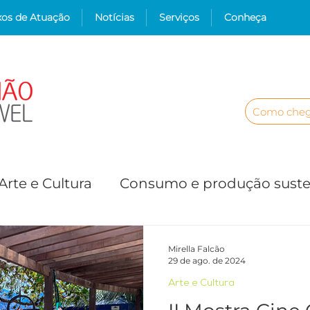
xos de Atuação
Notícias
Serviços
Conheça
Como cheg
Arte e Cultura
Consumo e produção suste
es
Proteção de Ecossistemas
Educação
Mirella Falcão
29 de ago. de 2024
Arte e Cultura