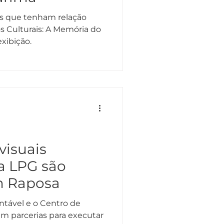
as que tenham relação
os Culturais: A Memória do
xibição.
visuais
a LPG são
m Raposa
ntável e o Centro de
zam parcerias para executar