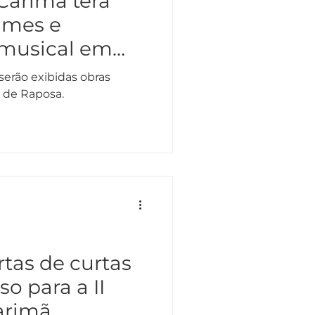
 Carimã terá
ilmes e
musical em
ábado (31)
serão exibidas obras
 de Raposa.
rtas de curtas
so para a II
arimã