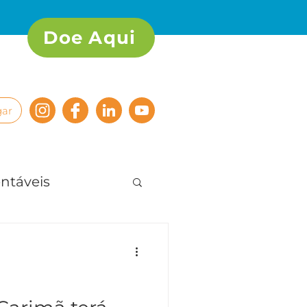
Doe Aqui
ar
ntáveis
 e bem viver